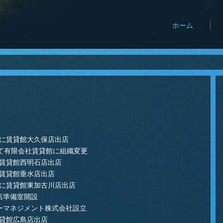
ホーム
町に賃貸館大久保店出店
もって有限会社賃貸館に組織変更
に賃貸館西明石店出店
に賃貸館垂水店出店
町に賃貸館東加古川店出店
島店準備室開設
ターマネジメント株式会社設立
賃貸館広島店出店