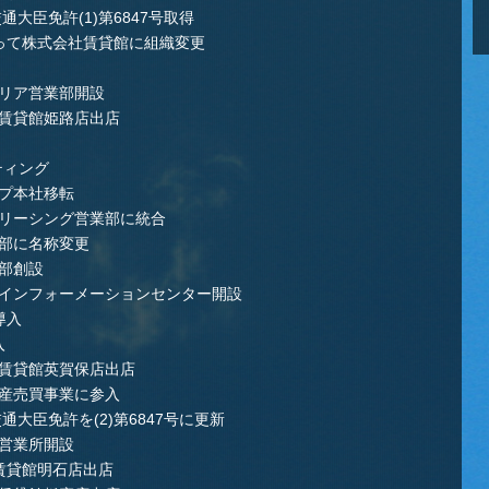
通大臣免許(1)第6847号取得
をもって株式会社賃貸館に組織変更
エリア営業部開設
に賃貸館姫路店出店
ティング
ープ本社移転
をリーシング営業部に統合
業部に名称変更
業部創設
北インフォーメーションセンター開設
導入
入
に賃貸館英賀保店出店
動産売買事業に参入
通大臣免許を(2)第6847号に更新
阪営業所開設
に賃貸館明石店出店