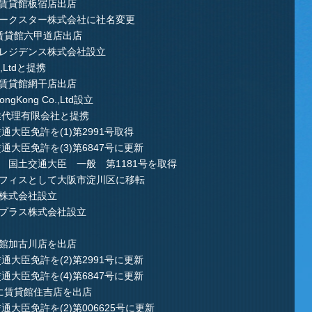
に賃貸館板宿店出店
ルークスター株式会社に社名変更
に賃貸館六甲道店出店
ーレジデンス株式会社設立
.,Ltdと提携
に賃貸館網干店出店
gKong Co.,Ltd設立
物業代理有限会社と提携
通大臣免許を(1)第2991号取得
通大臣免許を(3)第6847号に更新
業 国土交通大臣 一般 第1181号を取得
オフィスとして大阪市淀川区に移転
ン株式会社設立
ープラス株式会社設立
貸館加古川店を出店
通大臣免許を(2)第2991号に更新
通大臣免許を(4)第6847号に更新
区に賃貸館住吉店を出店
通大臣免許を(2)第006625号に更新